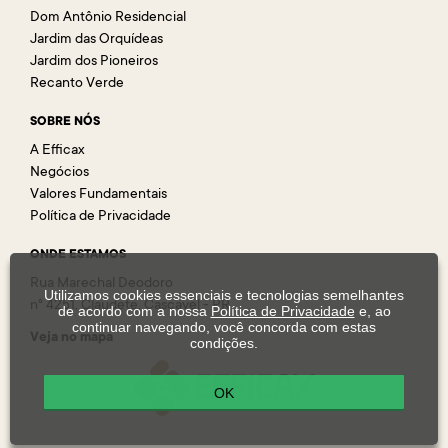
Dom Antônio Residencial
Jardim das Orquídeas
Jardim dos Pioneiros
Recanto Verde
SOBRE NÓS
A Efficax
Negócios
Valores Fundamentais
Política de Privacidade
ONDE ESTAMOS
Rua Marechal Deodoro
Utilizamos cookies essenciais e tecnologias semelhantes
n° 4251, Claudete, Cascavel - PR
de acordo com a nossa
Política de Privacidade
e, ao
continuar navegando, você concorda com estas
Veja no mapa
condições.
OK